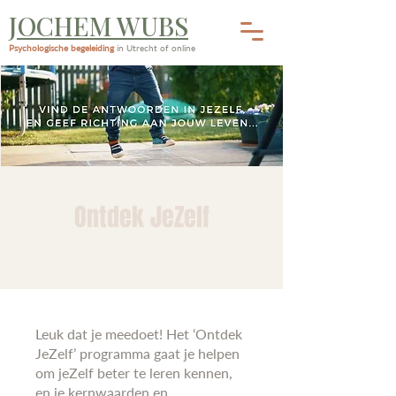
JOCHEM WUBS
Psychologische begeleiding
in Utrecht of online
Ontdek JeZelf
Leuk dat je meedoet! Het ‘Ontdek
JeZelf’ programma gaat je helpen
om jeZelf beter te leren kennen,
en je kernwaarden en