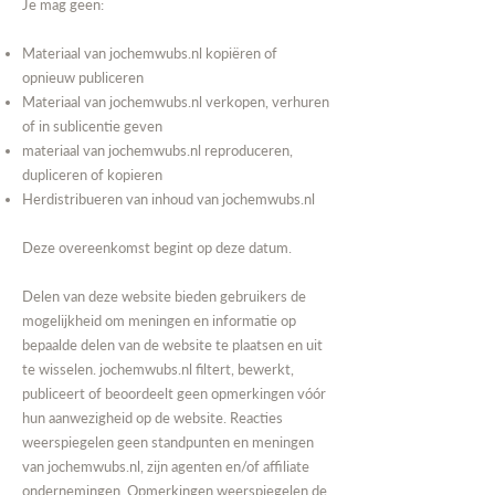
Je mag geen:
Materiaal van
jochemwubs.nl
kopiëren of
opnieuw publiceren
Materiaal van
jochemwubs.nl
verkopen, verhuren
of in sublicentie geven
materiaal van
jochemwubs.nl
reproduceren,
dupliceren of kopieren
Herdistribueren van inhoud van
jochemwubs.nl
Deze overeenkomst begint op deze datum.
Delen van deze website bieden gebruikers de
mogelijkheid om meningen en informatie op
bepaalde delen van de website te plaatsen en uit
te wisselen.
jochemwubs.nl
filtert, bewerkt,
publiceert of beoordeelt geen opmerkingen vóór
hun aanwezigheid op de website. Reacties
weerspiegelen geen standpunten en meningen
van
jochemwubs.nl
, zijn agenten en/of affiliate
ondernemingen. Opmerkingen weerspiegelen de