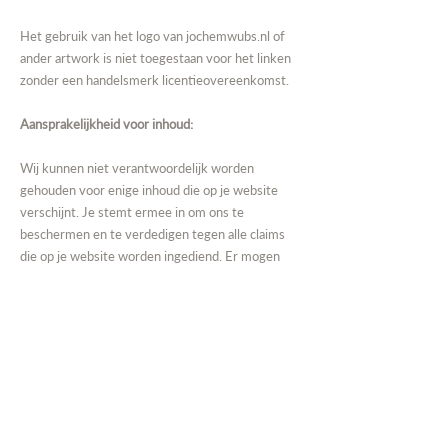
Het gebruik van het logo van
jochemwubs.nl
of
ander artwork is niet toegestaan voor het linken
zonder een handelsmerk licentieovereenkomst.
Aansprakelijkheid voor inhoud:
Wij kunnen niet verantwoordelijk worden
gehouden voor enige inhoud die op je website
verschijnt. Je stemt ermee in om ons te
beschermen en te verdedigen tegen alle claims
die op je website worden ingediend. Er mogen
geen link(s) op een website verschijnen die
kunnen worden geïnterpreteerd als lasterlijk,
obsceen of crimineel, of die inbreuk maken,
anderszins schendt of pleit voor de inbreuk of
andere schending van rechten van derden.
Voorbehoud van rechten: