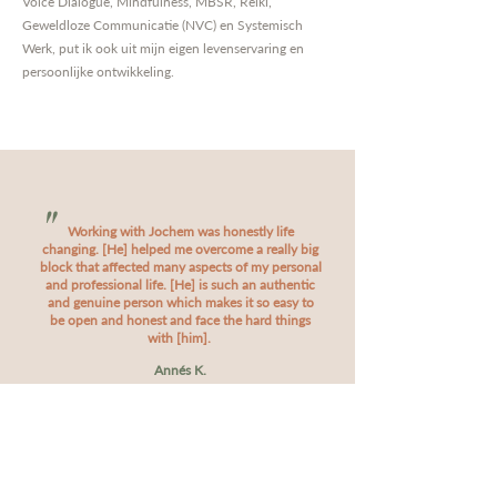
Voice Dialogue, Mindfulness, MBSR, Reiki,
Geweldloze Communicatie (NVC) en Systemisch
Werk, put ik ook uit mijn eigen levenservaring en
persoonlijke ontwikkeling.
"
Working with Jochem was honestly life
changing. [He] helped me overcome a really big
block that affected many aspects of my personal
and professional life. [He] is such an authentic
and genuine person which makes it so easy to
be open and honest and face the hard things
with [him].
Annés K.