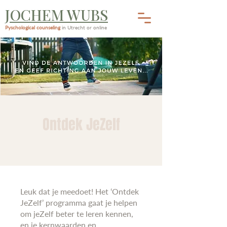
JOCHEM WUBS
Pyschological counseling
in Utrecht or online
Ontdek JeZelf
Leuk dat je meedoet! Het ‘Ontdek
JeZelf’ programma gaat je helpen
om jeZelf beter te leren kennen,
en je kernwaarden en