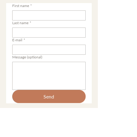
First name
*
Last name
*
E-mail
*
Message (optional)
Send
I meet you where you are - and help you
grow into who you are