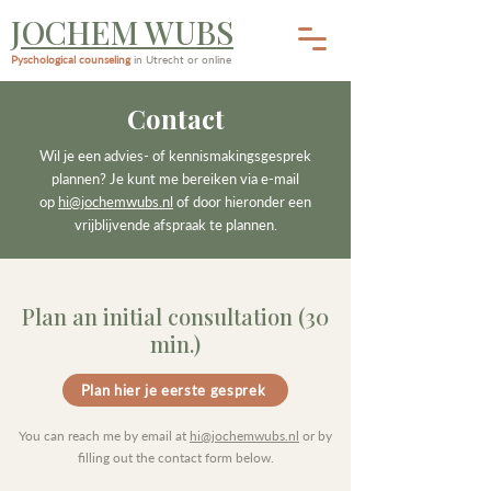
JOCHEM WUBS
Pyschological counseling
in Utrecht or online
Contact
Wil je een advies- of kennismakingsgesprek
plannen? Je kunt me bereiken via e-mail
op
hi@jochemwubs.nl
of door hieronder een
vrijblijvende afspraak te plannen.
Plan an initial consultation (30
min.)
Plan hier je eerste gesprek
You can reach me by email at
hi@jochemwubs.nl
or by
filling out the contact form below.