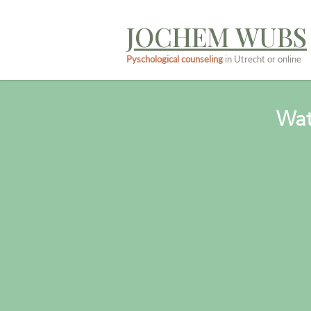
JOCHEM WUBS
Pyschological counseling
in Utrecht or online
Wat