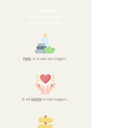
Untriggered
Overcome your triggers,
live true to yourself.
Help
, ik ervaar een trigger...
Ik wil
inzicht
in mijn triggers...