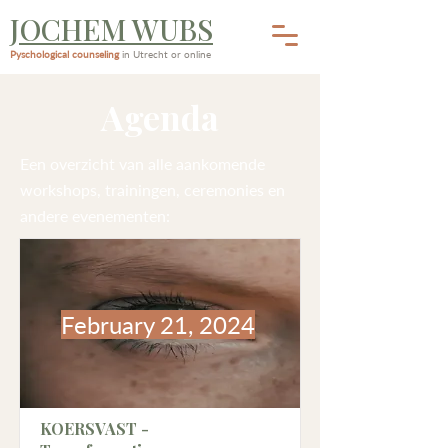
JOCHEM WUBS
Pyschological counseling
in Utrecht or online
Agenda
Een overzicht van alle aankomende
workshops, trainingen, ceremonies en
andere evenementen:
February 21, 2024
KOERSVAST -