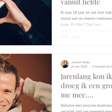
vanuit liefde
Ik was 18 jaar en zat met mij
stond aan en ineens realiseer
gaan. En dan? Dan zou...
Jochem Wubs
23 apr 2023
5 minuten om t
Jarenlang kon ik
droeg ik een gro
me mee,...
Behalve een enorme levenslus
verdriet met me meegedragen,