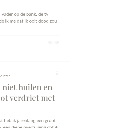
n vader op de bank, de tv
de ik me dat ik ooit dood zou
e lezen
 niet huilen en
ot verdriet met
t heb ik jarenlang een groot
 een diepe overtuiging dat ik