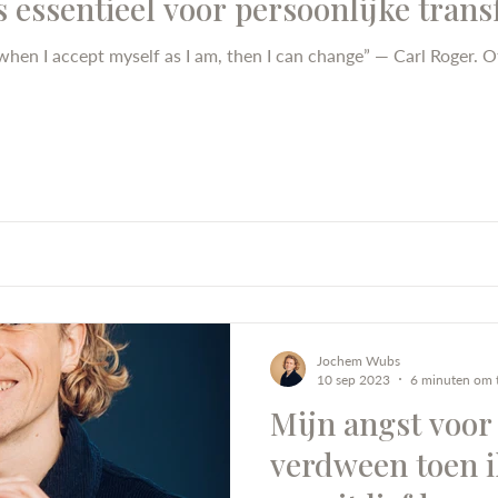
is essentieel voor persoonlijke trans
 when I accept myself as I am, then I can change” — Carl Roger. O
Jochem Wubs
10 sep 2023
6 minuten om t
Mijn angst voor
verdween toen i