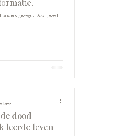
formatie.
f anders gezegd: Door jezelf
e lezen
 de dood
k leerde leven